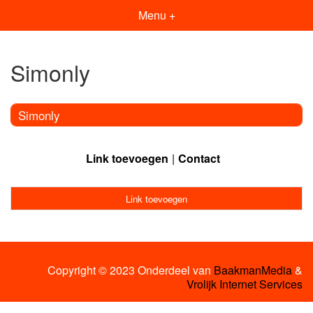
Menu +
Simonly
Simonly
Link toevoegen
Contact
Link toevoegen
Copyright © 2023 Onderdeel van
BaakmanMedia
&
Vrolijk Internet Services